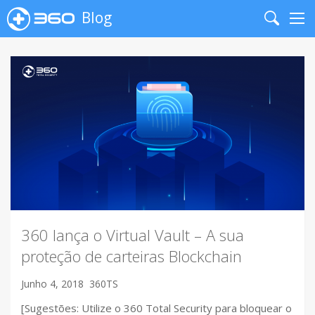
Blog
Search
Me
360 lança o Virtual Vault – A sua
proteção de carteiras Blockchain
Junho 4, 2018
360TS
[Sugestões: Utilize o 360 Total Security para bloquear o