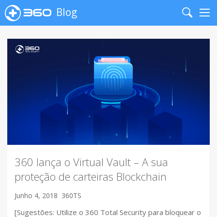
Blog
Search
Me
360 lança o Virtual Vault – A sua
proteção de carteiras Blockchain
Junho 4, 2018
360TS
[Sugestões: Utilize o 360 Total Security para bloquear o