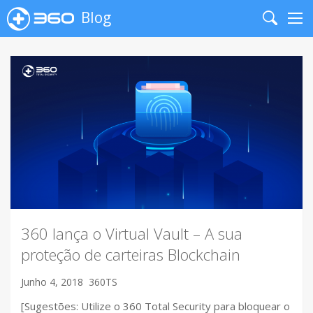
Blog
Search
Me
360 lança o Virtual Vault – A sua
proteção de carteiras Blockchain
Junho 4, 2018
360TS
[Sugestões: Utilize o 360 Total Security para bloquear o