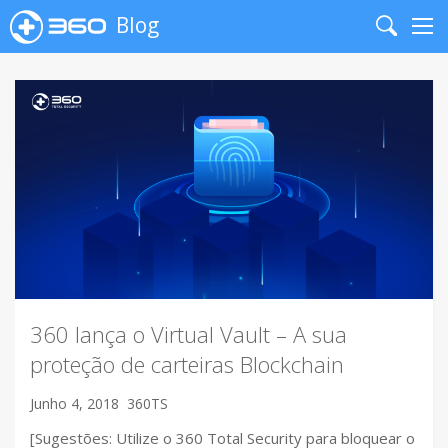
Blog
Search
Me
360 lança o Virtual Vault – A sua
proteção de carteiras Blockchain
Junho 4, 2018
360TS
[Sugestões: Utilize o 360 Total Security para bloquear o