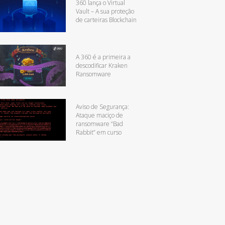
360 lança o Virtual
Vault – A sua proteção
de carteiras Blockchain
A 360 é a primeira a
descodificar Kraken
Ransomware
Aviso de Segurança:
Ataque maciço de
ransomware “Bad
Rabbit” em curso