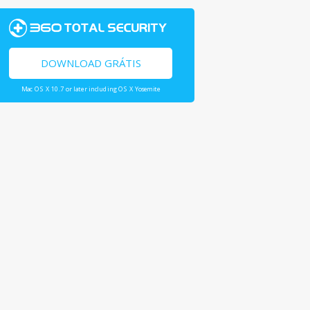
DOWNLOAD GRÁTIS
Mac OS X 10.7 or later including OS X Yosemite