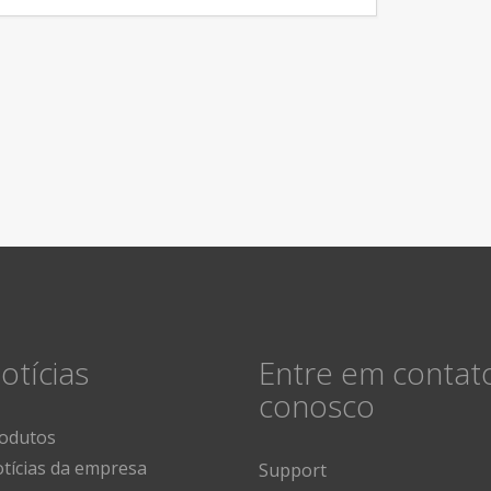
otícias
Entre em contat
conosco
odutos
tícias da empresa
Support