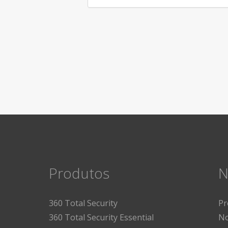
Produtos
N
360 Total Security
Pr
360 Total Security Essential
No