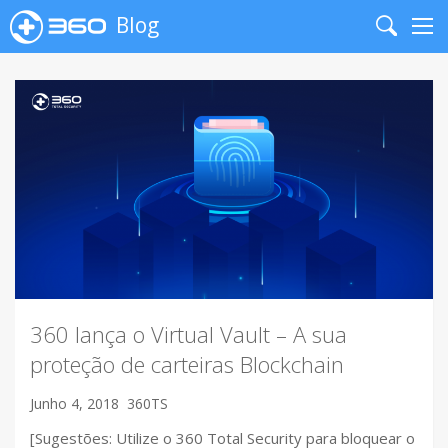
Blog
Search
Me
360 lança o Virtual Vault – A sua
proteção de carteiras Blockchain
Junho 4, 2018
360TS
[Sugestões: Utilize o 360 Total Security para bloquear o