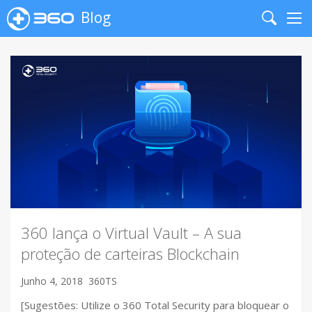
Blog
Search
Me
360 lança o Virtual Vault – A sua
proteção de carteiras Blockchain
Junho 4, 2018
360TS
[Sugestões: Utilize o 360 Total Security para bloquear o