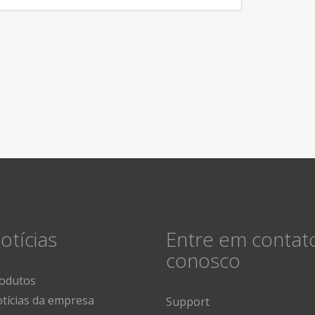
otícias
Entre em contat
conosco
odutos
tícias da empresa
Support