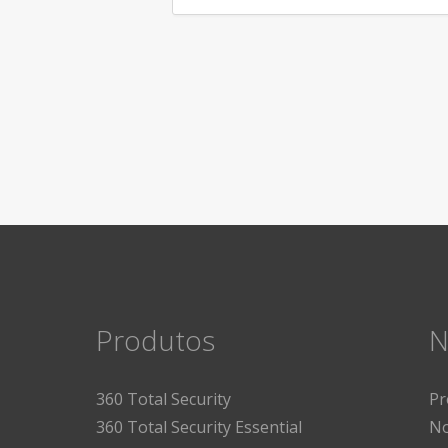
Produtos
N
360 Total Security
Pr
360 Total Security Essential
No