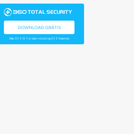
DOWNLOAD GRÁTIS
Mac OS X 10.7 or later including OS X Yosemite