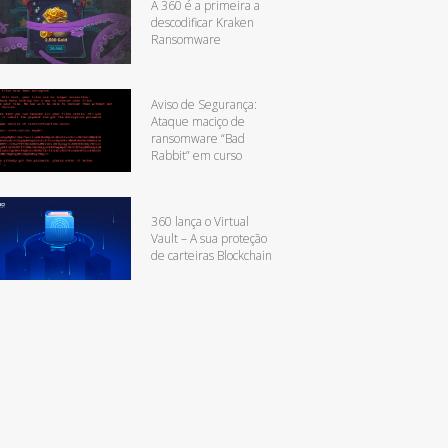
A 360 é a primeira a
descodificar Kraken
Ransomware
Aviso de Segurança:
Ataque maciço de
ransomware “Bad
Rabbit” em curso
360 lança o Virtual
Vault – A sua proteção
de carteiras Blockchain