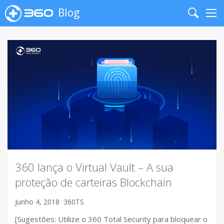
Blog
Search
Me
360 lança o Virtual Vault – A sua
proteção de carteiras Blockchain
Junho 4, 2018
360TS
[Sugestões: Utilize o 360 Total Security para bloquear o