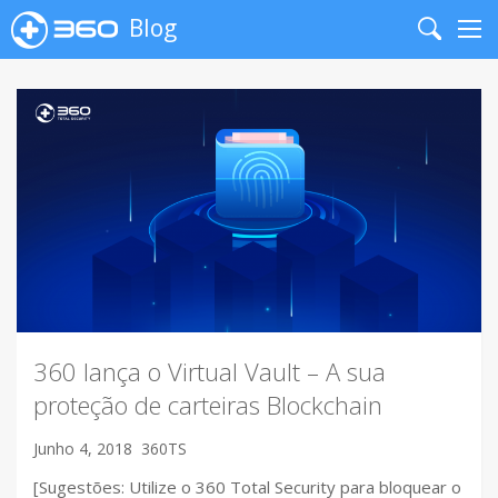
Blog
Search
Me
360 lança o Virtual Vault – A sua
proteção de carteiras Blockchain
Junho 4, 2018
360TS
[Sugestões: Utilize o 360 Total Security para bloquear o