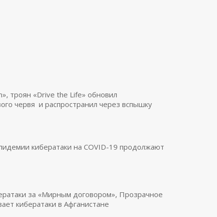
n», троян «Drive the Life» обновил
ого червя и распространил через вспышку
эпидемии кибератаки на COVID-19 продолжают
ератаки за «Мирным договором», Прозрачное
ает кибератаки в Афганистане