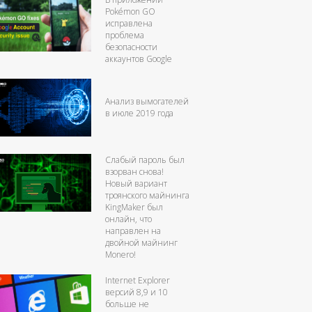
Pokémon GO
исправлена
проблема
безопасности
аккаунтов Google
Анализ вымогателей
в июле 2019 года
Слабый пароль был
взорван снова!
Новый вариант
троянского майнинга
KingMaker был
онлайн, что
направлен на
двойной майнинг
Monero!
Internet Explorer
версий 8,9 и 10
больше не