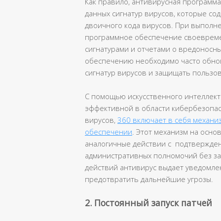
Как правило, антивирусная программа
данных сигнатур вирусов, которые со
двоичного кода вирусов. При выполн
программное обеспечение своевреме
сигнатурами и отчетами о вредоносн
обеспечению необходимо часто обнов
сигнатур вирусов и защищать пользов
С помощью искусственного интеллекта
эффективной в области кибербезопасн
вирусов,
360 включает в себя механ
обеспечении
. Этот механизм на осно
аналогичные действии с подтвержде
административных полномочий без з
действий антивирус выдает уведомле
предотвратить дальнейшие угрозы.
2. Постоянный запуск патчей