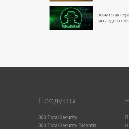
Азиатская пер
исследователя
Продукты
360 Total Security
П
360 Total Security Essential
Н