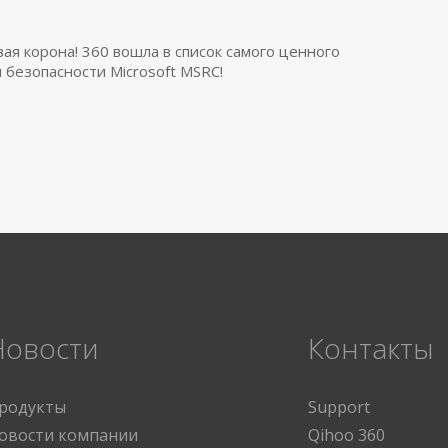
вая корона! 360 вошла в список самого ценного
 безопасности Microsoft MSRC!
Новости
Контакты
родукты
Support
овости компании
Qihoo 360