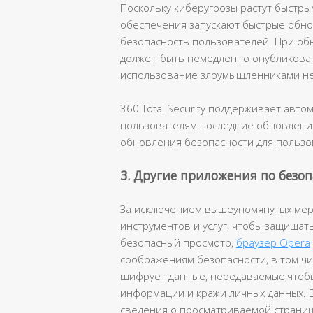
Поскольку киберугрозы растут быстр
обеспечения запускают быстрые обно
безопасность пользователей. При об
должен быть немедленно опубликован
использование злоумышленниками не
360 Total Security поддерживает авт
пользователям последние обновления.
обновления безопасности для пользо
3. Другие приложения по безо
За исключением вышеупомянутых мер 
инструментов и услуг, чтобы защищат
безопасный просмотр,
браузер Opera
соображениям безопасности, в том ч
шифрует данные, передаваемые,чтобы
информации и кражи личных данных. 
сведения о просматриваемой страниц