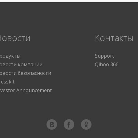
Новости
Контакты
родукты
Support
овости компании
Qihoo 360
овости безопасности
resskit
nvestor Announcement