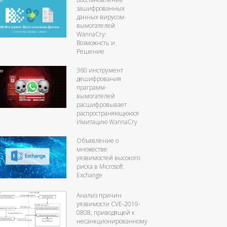
зашифрованных
данных вирусом-
вымогателей
WannaCry:
Возможнсть и
Решение
360 инструмент
дешифрования
праграмм-
вымогателей
расшифровывает
распространяющююся
Имитацию WannaCry
Объявление о
множестве
уязвимостей высокого
риска в Microsoft
Exchange
Анализ причин
уязвимости CVE-2019-
0808, приводящей к
несанкционированному