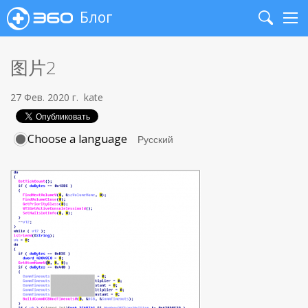
Блог
Search
Me
图片2
27 Фев. 2020 г.
kate
Choose a language