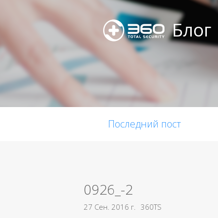
Блог
Последний пост
0926_-2
27 Сен. 2016 г.
360TS