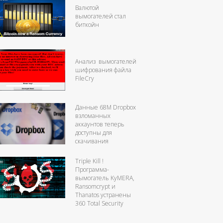
Валютой
вымогателей стал
биткойн
Анализ вымогателей
шифрования файла
FileCry
Данные 68М Dropbox
взломанных
аккаунтов теперь
доступны для
скачивания
Triple Kill !
Программа-
вымогатель KyMERA,
Ransomcrypt и
Thanatos устранены
360 Total Security