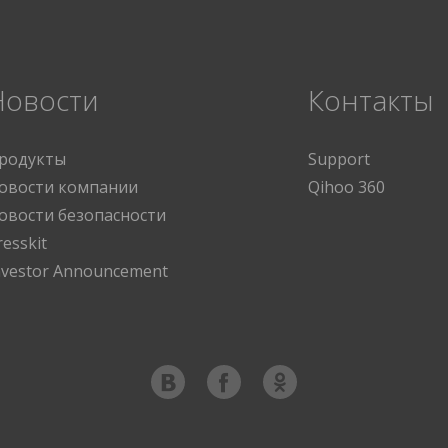
Новости
Контакты
родукты
Support
овости компании
Qihoo 360
овости безопасности
resskit
nvestor Announcement