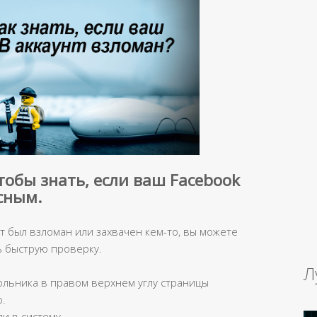
тобы знать, если ваш Facebook
сным.
т был взломан или захвачен кем-то, вы можете
ь быструю проверку.
Л
ольника в правом верхнем углу страницы
ю.
и в систему.