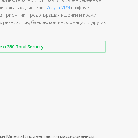
компьютера, но и отправлять своевременные
ительных действий.
Услуга VPN
шифрует
 в приемник, предотвращая ищейки и кражи
их реквизитов, банковской информации и других
о 360 Total Security
ки Minecraft подвергаются массированной