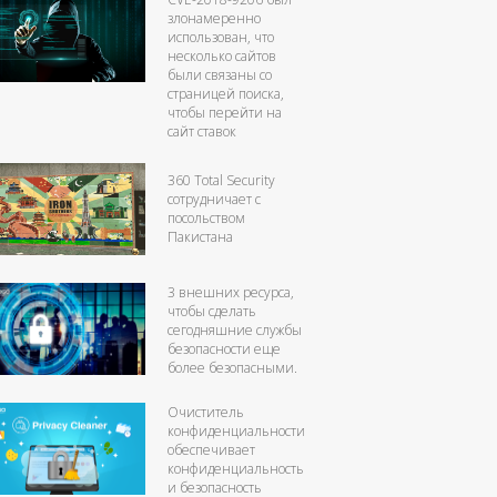
злонамеренно
использован, что
несколько сайтов
были связаны со
страницей поиска,
чтобы перейти на
сайт ставок
360 Total Security
сотрудничает с
посольством
Пакистана
3 внешних ресурса,
чтобы сделать
сегодняшние службы
безопасности еще
более безопасными.
Очиститель
конфиденциальности
обеспечивает
конфиденциальность
и безопасность