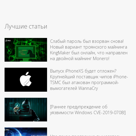
Лучшие статьи
Слабый пароль был взорван снова!
Новый вариант троянского майнинга
KingMaker был онлайн, что направлен
на двойной майнинг Monero!
Выпуск iPhoneXS будет отложен?
Крупнейший поставщик чипов iPhone-
TSMC был атакован программой-
вымогателей WannaCry
[Раннее предупреждение об
уязвимости Windows CVE-2019-0708!]