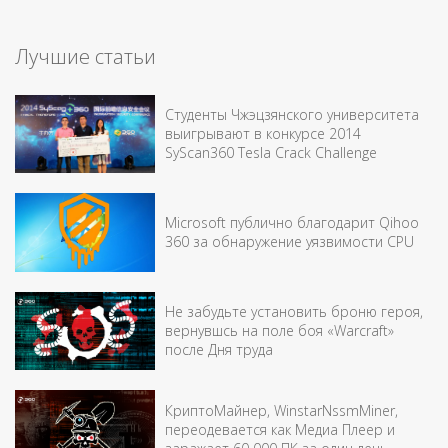
Лучшие статьи
Студенты Чжэцзянского университета
выигрывают в конкурсе 2014
SyScan360 Tesla Crack Challenge
Microsoft публично благодарит Qihoo
360 за обнаружение уязвимости CPU
Не забудьте установить броню героя,
вернувшсь на поле боя «Warcraft»
после Дня труда
КриптоМайнер, WinstarNssmMiner,
переодевается как Медиа Плеер и