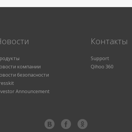
Новости
Контакты
родукты
Support
овости компании
Qihoo 360
овости безопасности
resskit
nvestor Announcement