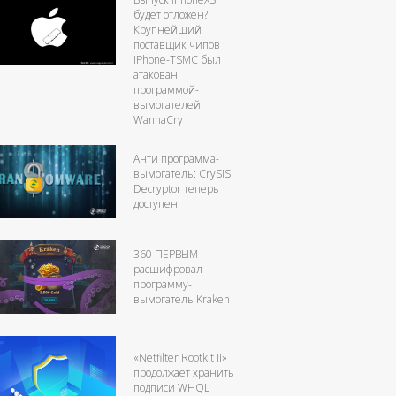
будет отложен?
Крупнейший
поставщик чипов
iPhone-TSMC был
атакован
программой-
вымогателей
WannaCry
Анти программа-
вымогатель: CrySiS
Decryptor теперь
доступен
360 ПЕРВЫМ
расшифровал
программу-
вымогатель Kraken
«Netfilter Rootkit II»
продолжает хранить
подписи WHQL