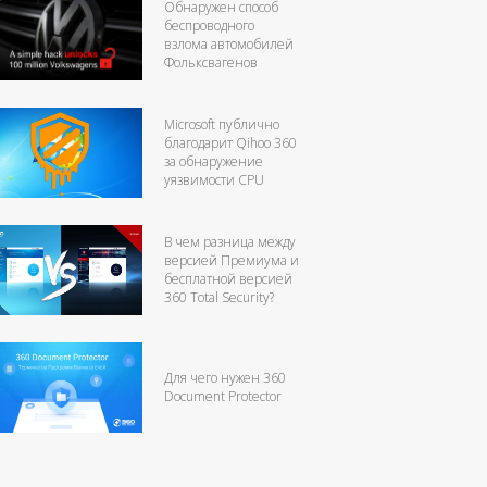
Обнаружен способ
беспроводного
взлома автомобилей
Фольксвагенов
Microsoft публично
благодарит Qihoo 360
за обнаружение
уязвимости CPU
В чем разница между
версией Премиума и
бесплатной версией
360 Total Security?
Для чего нужен 360
Document Protector