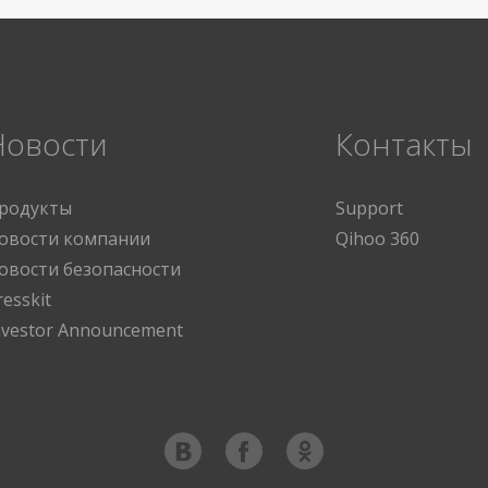
Новости
Контакты
родукты
Support
овости компании
Qihoo 360
овости безопасности
resskit
nvestor Announcement