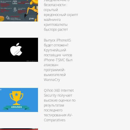
безопасности :
скрытый
вредоносный скрипт
майнинга
криптовалюты
бысторо растет
Выпуск iPhoneXS
будет отложен?
Крупнейший
поставщик чипов
iPhone-TSMC был
атакован
программой-
вымогателей
WannaCry
Qihoo 360 Internet
Security получает
высокие оценки по
результатам
последнего
тестирования AV-
Comparatives