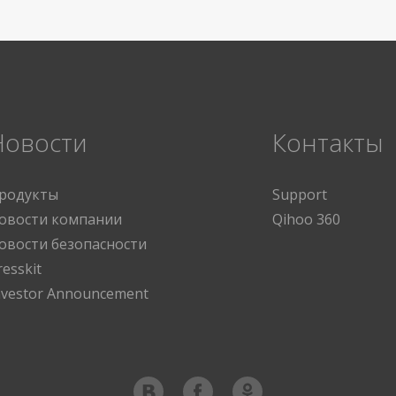
Новости
Контакты
родукты
Support
овости компании
Qihoo 360
овости безопасности
resskit
nvestor Announcement