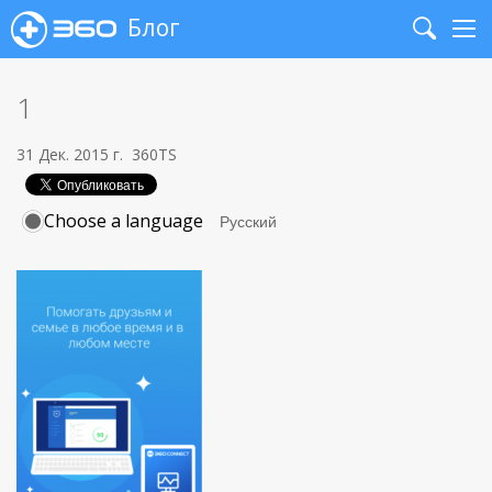
Блог
Search
Me
1
31 Дек. 2015 г.
360TS
Choose a language