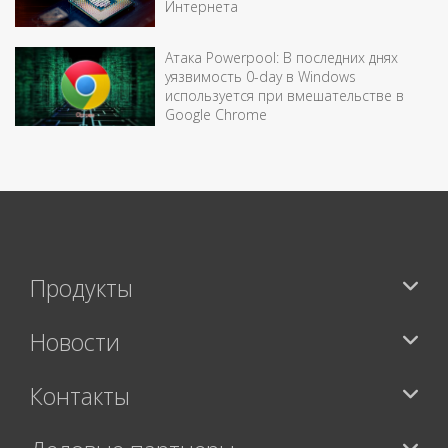
Интернета
Атака Powerpool: В последних днях
уязвимость 0-day в Windows
используется при вмешательстве в
Google Chrome
Продукты
Новости
Контакты