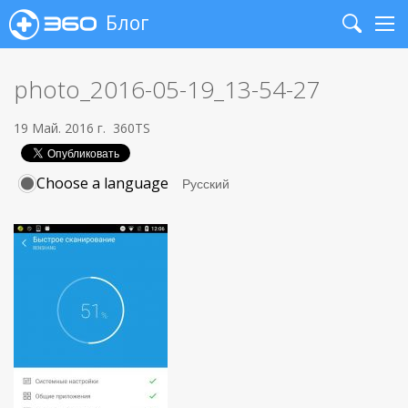
Блог
Search
Me
photo_2016-05-19_13-54-27
19 Май. 2016 г.
360TS
Choose a language