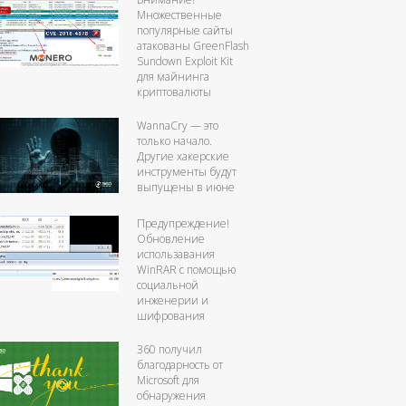
Множественные
популярные сайты
атакованы GreenFlash
Sundown Exploit Kit
для майнинга
криптовалюты
WannaCry — это
только начало.
Другие хакерские
инструменты будут
выпущены в июне
Предупреждение!
Обновление
использавания
WinRAR с помощью
социальной
инженерии и
шифрования
360 получил
благодарность от
Microsoft для
обнаружения