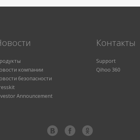
Новости
Контакты
родукты
Support
овости компании
Qihoo 360
овости безопасности
resskit
nvestor Announcement