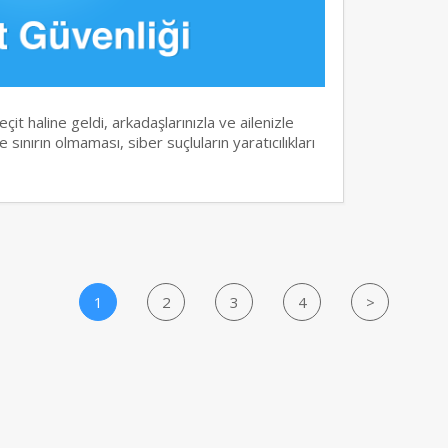
it haline geldi, arkadaşlarınızla ve ailenizle
 sınırın olmaması, siber suçluların yaratıcılıkları
1
2
3
4
>