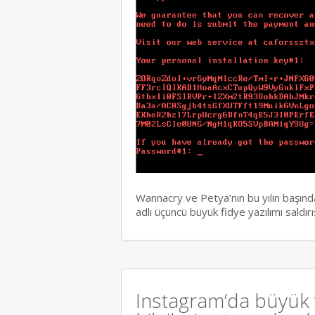
Wannacry ve Petya’nın bu yılın başınd
adlı üçüncü büyük fidye yazılımı saldı
Instagram’da büyük v