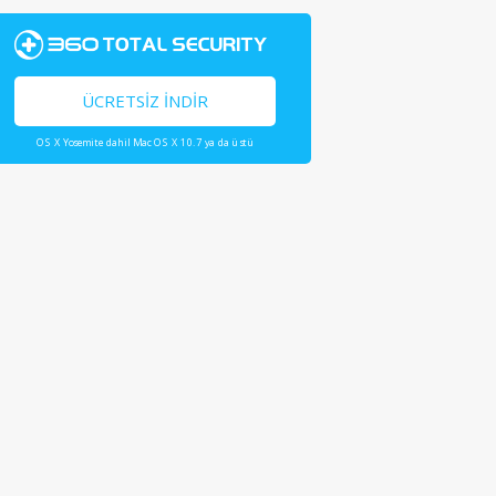
ÜCRETSIZ İNDIR
OS X Yosemite dahil Mac OS X 10.7 ya da üstü