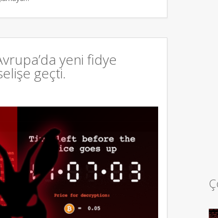
vrupa’da yeni fidye
selişe geçti.
Ç