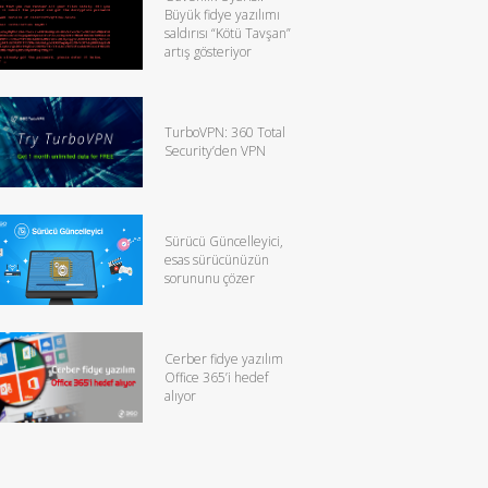
Büyük fidye yazılımı
saldırısı “Kötü Tavşan”
artış gösteriyor
TurboVPN: 360 Total
Security’den VPN
Sürücü Güncelleyici,
esas sürücünüzün
sorununu çözer
Cerber fidye yazılım
Office 365’i hedef
alıyor