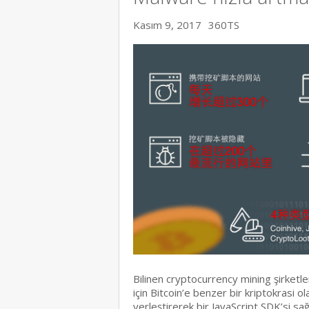
Kasım 9, 2017
360TS
Bilinen cryptocurrency mining şirketl
için Bitcoin’e benzer bir kriptokrasi 
yerleştirerek bir JavaScript SDK’si s