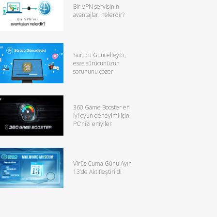
Bir VPN servisinin
avantajları nelerdir?
Sürücü Güncelleyici,
esas sürücünüzün
sorununu çözer
360 Game Booster en
iyi oyun deneyimi için
PC’nizi eniyiler
Virüs Cuma Günü Ayın
13’de Aktifleştirildi