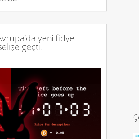
vrupa’da yeni fidye
selişe geçti.
Ç