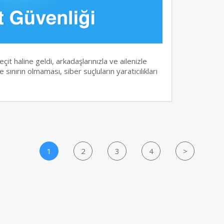
it haline geldi, arkadaşlarınızla ve ailenizle
 sınırın olmaması, siber suçluların yaratıcılıkları
1
2
3
4
>