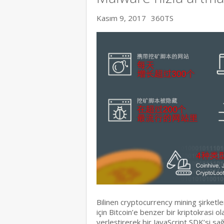
Kasım 9, 2017
360TS
Bilinen cryptocurrency mining şirketl
için Bitcoin’e benzer bir kriptokrasi 
yerleştirerek bir JavaScript SDK’si s