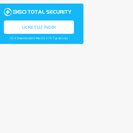
ÜCRETSIZ İNDIR
OS X Yosemite dahil Mac OS X 10.7 ya da üstü