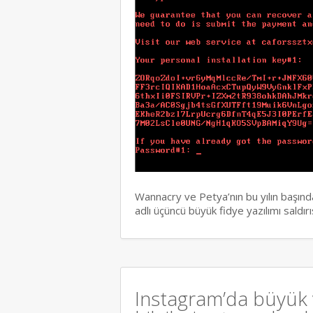
Wannacry ve Petya’nın bu yılın başınd
adlı üçüncü büyük fidye yazılımı saldı
Instagram’da büyük v