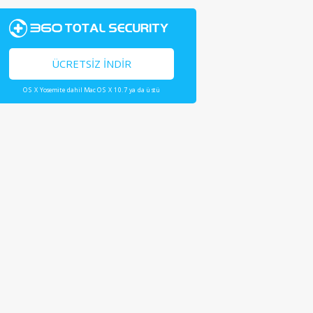
ÜCRETSIZ İNDIR
OS X Yosemite dahil Mac OS X 10.7 ya da üstü