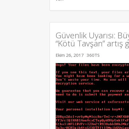
Güvenlik Uyarısı: Büy
“Kötü Tavşan” artış 
Ekim 26, 2017
360TS