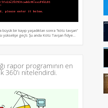
a büyük bir kayıp yaşadıktan sonra “kötü tavşan”
rısı yükselişe geçti. Şu anda Kötü Tavşan fidye…
ığı rapor programının en
k 360’ı nitelendirdi.