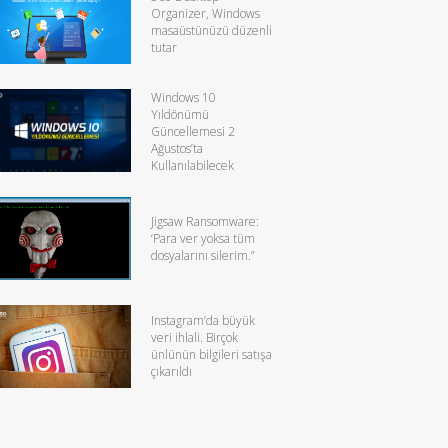
Organizer, Windows
masaüstünüzü düzenli
tutar
Windows 10
Yıldönümü
Güncellemesi 2
Ağustos’ta
Kullanılabilecek
Jigsaw Ransomware:
‘Para ver yoksa tüm
dosyalarını silerim.”
Instagram’da büyük
veri ihlali. Birçok
ünlünün bilgileri satışa
çıkarıldı