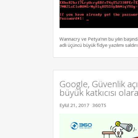
Wannacry ve Petya’nın bu yılın başınd
adlı üçüncü büyük fidye yazılımı saldı
Google, Güvenlik aç
büyük katkıcısı olara
Eylül 21, 2017
360TS