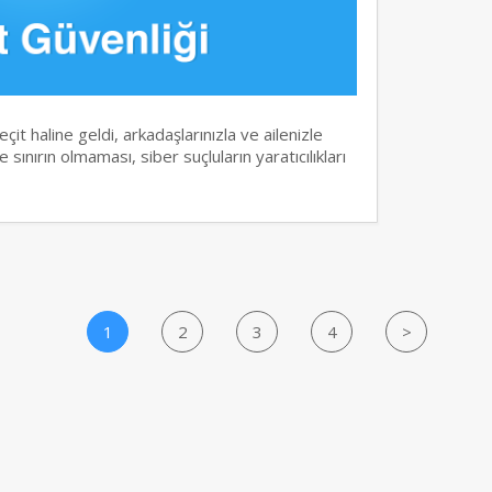
it haline geldi, arkadaşlarınızla ve ailenizle
 sınırın olmaması, siber suçluların yaratıcılıkları
1
2
3
4
>