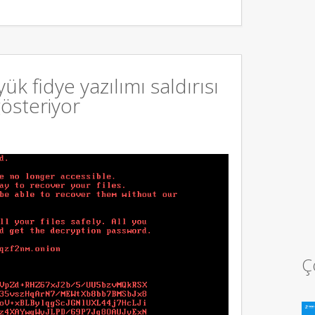
ük fidye yazılımı saldırısı
gösteriyor
Ç