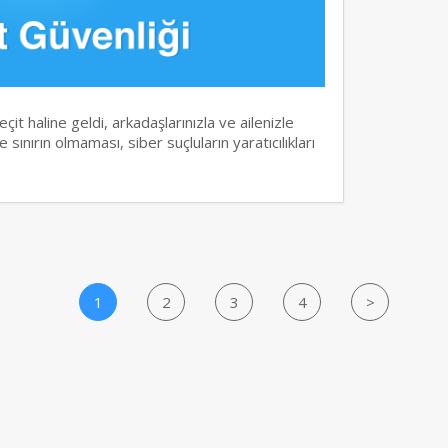
it haline geldi, arkadaşlarınızla ve ailenizle
 sınırın olmaması, siber suçluların yaratıcılıkları
1
2
3
4
>