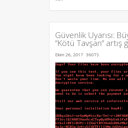
Güvenlik Uyarısı: Büy
“Kötü Tavşan” artış 
Ekim 26, 2017
360TS