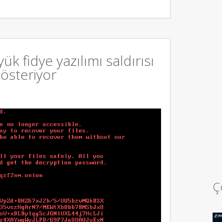
ük fidye yazılımı saldırısı
gösteriyor
Ç