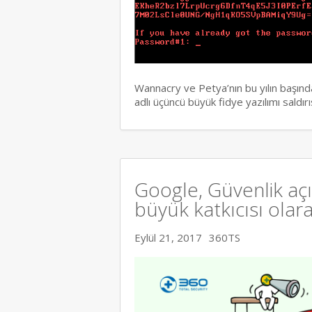
Wannacry ve Petya’nın bu yılın başınd
adlı üçüncü büyük fidye yazılımı saldı
Google, Güvenlik aç
büyük katkıcısı olara
Eylül 21, 2017
360TS