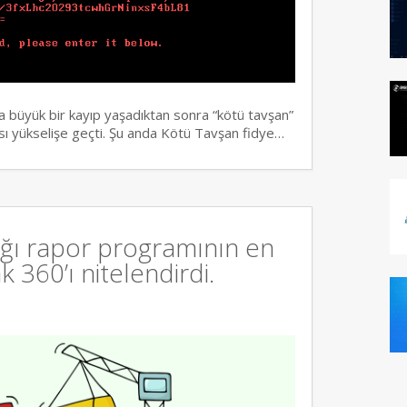
a büyük bir kayıp yaşadıktan sonra “kötü tavşan”
rısı yükselişe geçti. Şu anda Kötü Tavşan fidye…
ığı rapor programının en
k 360’ı nitelendirdi.