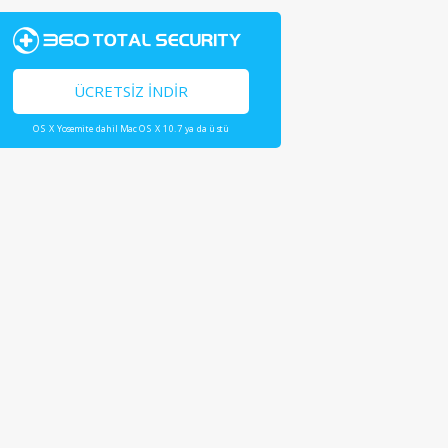
ÜCRETSIZ İNDIR
OS X Yosemite dahil Mac OS X 10.7 ya da üstü