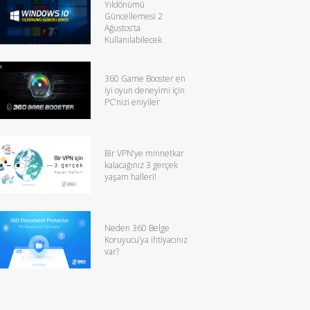
Yıldönümü
Güncellemesi 2
Ağustos’ta
Kullanılabilecek
360 Game Booster en
iyi oyun deneyimi için
PC’nizi eniyiler
Bir VPN’ye minnetkar
kalacağınız 3 gerçek
yaşam halleri!
Neden 360 Belge
Koruyucu’ya ihtiyacınız
var?