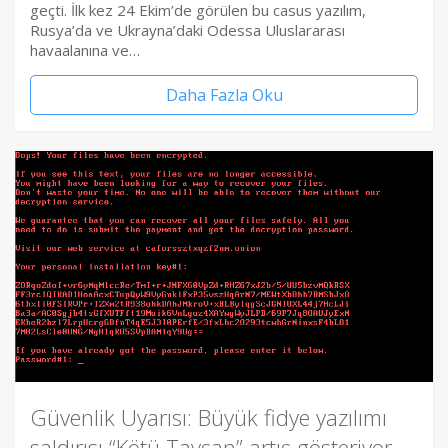
geçti. İlk kez 24 Ekim’de görülen bu casus yazılım,
Rusya’da ve Ukrayna’daki Odessa Uluslararası
havaalanına ve…
Daha Fazla Oku
Güvenlik Uyarısı: Büyük fidye yazılımı
saldırısı “Kötü Tavşan” artış gösteriyor