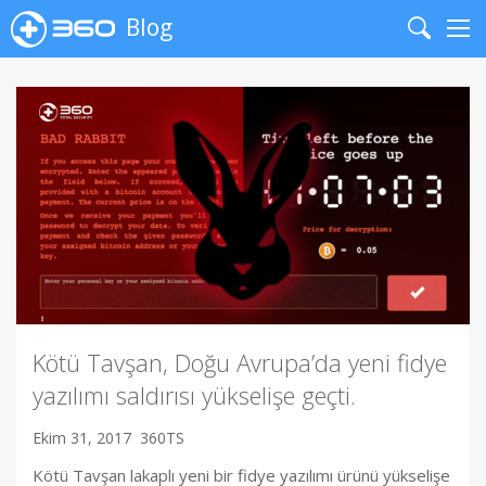
Blog
Search
Me
Kötü Tavşan, Doğu Avrupa’da yeni fidye
yazılımı saldırısı yükselişe geçti.
Ekim 31, 2017
360TS
Kötü Tavşan lakaplı yeni bir fidye yazılımı ürünü yükselişe