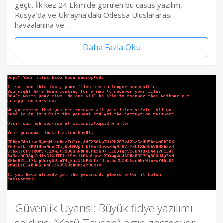
geçti. İlk kez 24 Ekim’de görülen bu casus yazılım,
Rusya’da ve Ukrayna’daki Odessa Uluslararası
havaalanına ve…
Daha Fazla Oku
Güvenlik Uyarısı: Büyük fidye yazılımı
saldırısı “Kötü Tavşan” artış gösteriyor