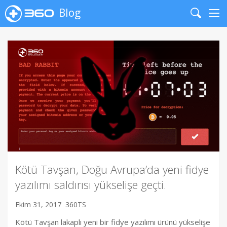
Blog
Search
Me
Kötü Tavşan, Doğu Avrupa’da yeni fidye
yazılımı saldırısı yükselişe geçti.
Ekim 31, 2017
360TS
Kötü Tavşan lakaplı yeni bir fidye yazılımı ürünü yükselişe