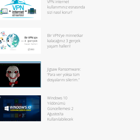
VPN internet
kullanımınız esnasında
sizi nasıl korur?
Bir VPN’ye minnetkar
kalacağınız 3 gerçek
yaşam halleri!
Jigsaw Ransomware:
‘Para ver yoksa tüm
dosyalarını silerim.”
Windows 10
Yıldönümü
Güncellemesi 2
Ağustos’ta
Kullanılabilecek