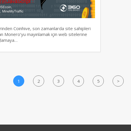
erinden Coinhive, son zamanlarda site sahipleri
olan Monero’yu mayınlamak için web sitelerine
ağlamaya…
1
2
3
4
5
>