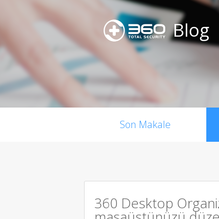
Blog
Son Makale
360 Desktop Organi
masaüstünüzü düzen