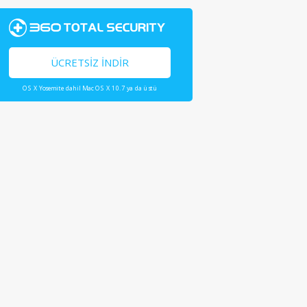
ÜCRETSIZ İNDIR
OS X Yosemite dahil Mac OS X 10.7 ya da üstü