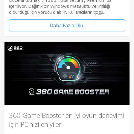
Düzenli tutmak için 360 Total Security Premium’da
içeriliyor. Dağınık bir Windows masaüstü verimliliği
öldürdüğü için yorucu olabilir. Kullanıcıların çoğu…
Daha Fazla Oku
360 Game Booster en iyi oyun deneyimi
için PC’nizi eniyiler