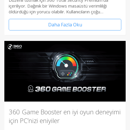
Düzenli tutmak için 360 Total Security Premium’da
içeriliyor. Dağınık bir Windows masaüstü verimliliği
öldürdüğü için yorucu olabilir. Kullanıcıların çoğu…
Daha Fazla Oku
360 Game Booster en iyi oyun deneyimi
için PC’nizi eniyiler