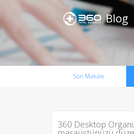
Blog
Son Makale
360 Desktop Organi
masaüstünüzü düzen