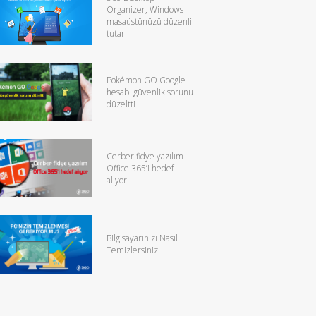
Organizer, Windows
masaüstünüzü düzenli
tutar
Pokémon GO Google
hesabı güvenlik sorunu
düzeltti
Cerber fidye yazılım
Office 365’i hedef
alıyor
Bilgisayarınızı Nasıl
Temizlersiniz