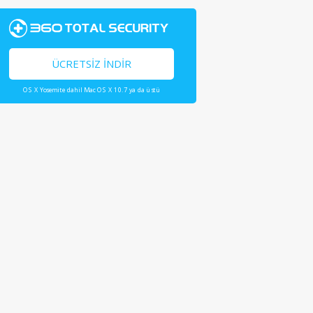
ÜCRETSIZ İNDIR
OS X Yosemite dahil Mac OS X 10.7 ya da üstü