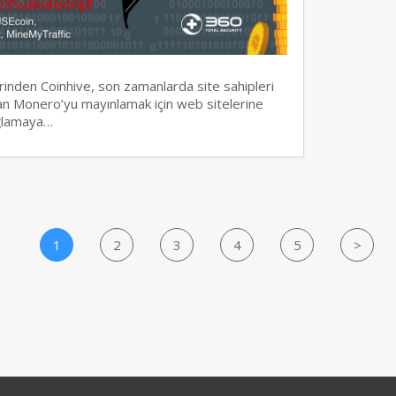
erinden Coinhive, son zamanlarda site sahipleri
olan Monero’yu mayınlamak için web sitelerine
ağlamaya…
1
2
3
4
5
>