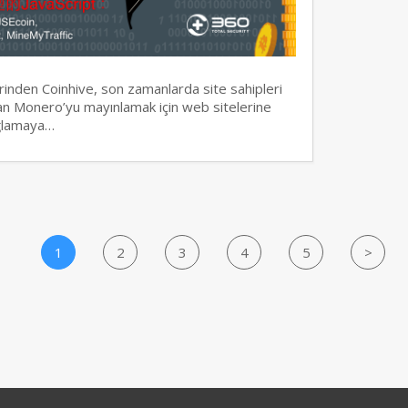
erinden Coinhive, son zamanlarda site sahipleri
olan Monero’yu mayınlamak için web sitelerine
ağlamaya…
1
2
3
4
5
>