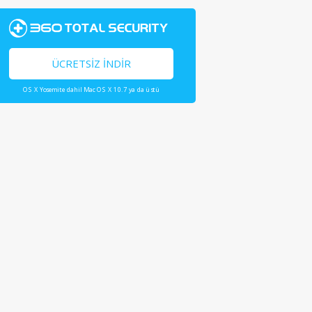
ÜCRETSIZ İNDIR
OS X Yosemite dahil Mac OS X 10.7 ya da üstü