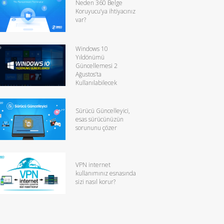
Neden 360 Belge
Koruyucu’ya ihtiyacınız
var?
Windows 10
Yıldönümü
Güncellemesi 2
Ağustos’ta
Kullanılabilecek
Sürücü Güncelleyici,
esas sürücünüzün
sorununu çözer
VPN internet
kullanımınız esnasında
sizi nasıl korur?