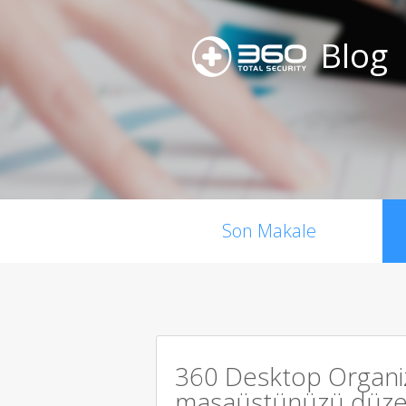
Blog
Son Makale
360 Desktop Organi
masaüstünüzü düzen