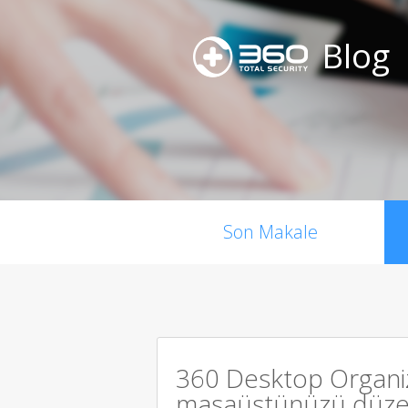
Blog
Son Makale
360 Desktop Organi
masaüstünüzü düzen