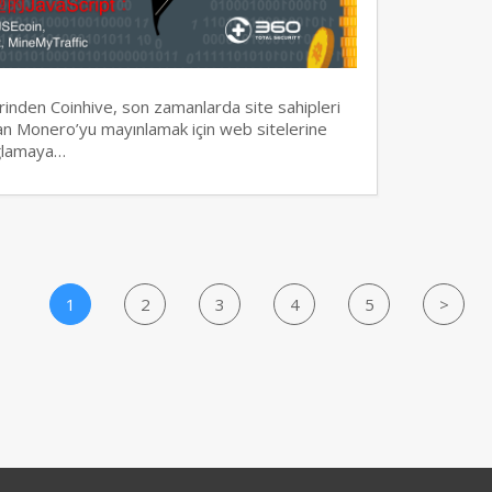
erinden Coinhive, son zamanlarda site sahipleri
olan Monero’yu mayınlamak için web sitelerine
ağlamaya…
1
2
3
4
5
>