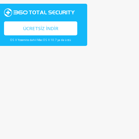
ÜCRETSIZ İNDIR
OS X Yosemite dahil Mac OS X 10.7 ya da üstü