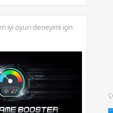
 iyi oyun deneyimi için
Ç