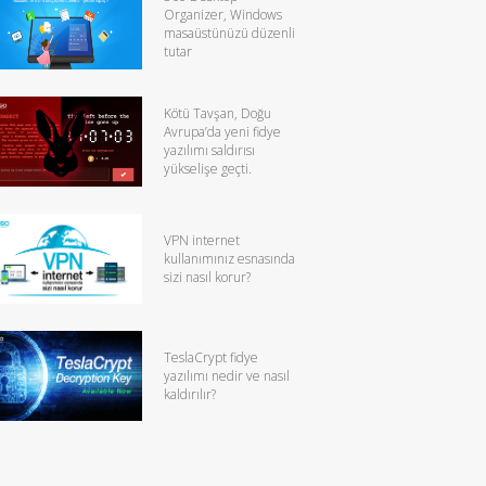
Organizer, Windows
masaüstünüzü düzenli
tutar
Kötü Tavşan, Doğu
Avrupa’da yeni fidye
yazılımı saldırısı
yükselişe geçti.
VPN internet
kullanımınız esnasında
sizi nasıl korur?
TeslaCrypt fidye
yazılımı nedir ve nasıl
kaldırılır?