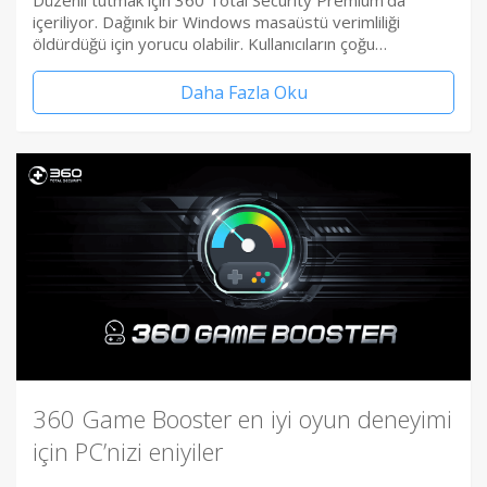
Düzenli tutmak için 360 Total Security Premium’da
içeriliyor. Dağınık bir Windows masaüstü verimliliği
öldürdüğü için yorucu olabilir. Kullanıcıların çoğu…
Daha Fazla Oku
360 Game Booster en iyi oyun deneyimi
için PC’nizi eniyiler