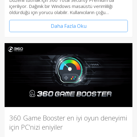
Düzenli tutmak için 360 Total Security Premium’da
içeriliyor. Dağınık bir Windows masaüstü verimliliği
öldürdüğü için yorucu olabilir. Kullanıcıların çoğu…
Daha Fazla Oku
360 Game Booster en iyi oyun deneyimi
için PC’nizi eniyiler