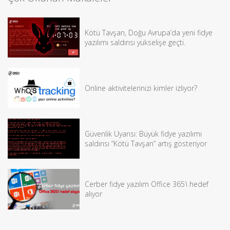
Kötü Tavşan, Doğu Avrupa’da yeni fidye
yazılımı saldırısı yükselişe geçti.
Online aktivitelerinizi kimler izliyor?
Güvenlik Uyarısı: Büyük fidye yazılımı
saldırısı “Kötü Tavşan” artış gösteriyor
Cerber fidye yazılım Office 365’i hedef
alıyor