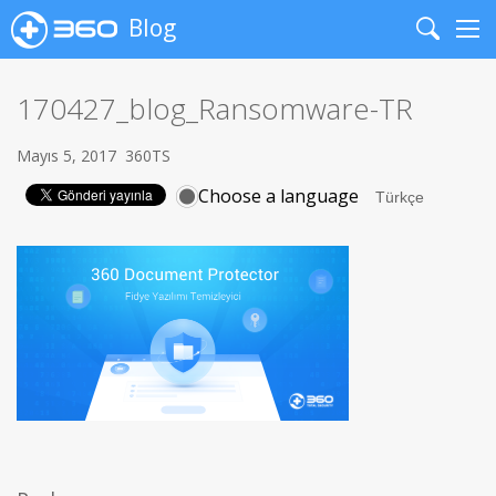
Blog
Search
Me
170427_blog_Ransomware-TR
Mayıs 5, 2017
360TS
Choose a language