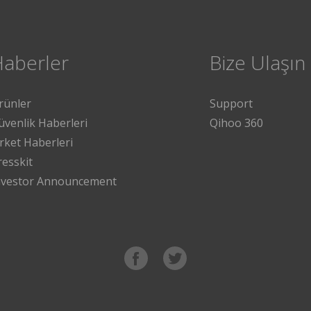
Haberler
Bize Ulaşın
rünler
Support
üvenlik Haberleri
Qihoo 360
irket Haberleri
resskit
nvestor Announcement