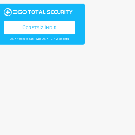
ÜCRETSIZ İNDIR
OS X Yosemite dahil Mac OS X 10.7 ya da üstü