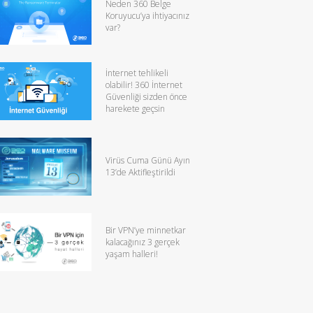
Neden 360 Belge
Koruyucu’ya ihtiyacınız
var?
İnternet tehlikeli
olabilir! 360 İnternet
Güvenliği sizden önce
harekete geçsin
Virüs Cuma Günü Ayın
13’de Aktifleştirildi
Bir VPN’ye minnetkar
kalacağınız 3 gerçek
yaşam halleri!