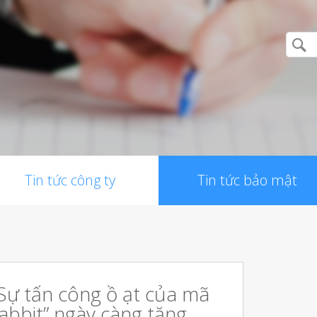
Tin tức công ty
Tin tức bảo mật
Sự tấn công ồ ạt của mã
abbit” ngày càng tăng