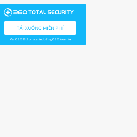
TẢI XUỐNG MIỄN PHÍ
Mac OS X 10.7 or later including OS X Yosemite