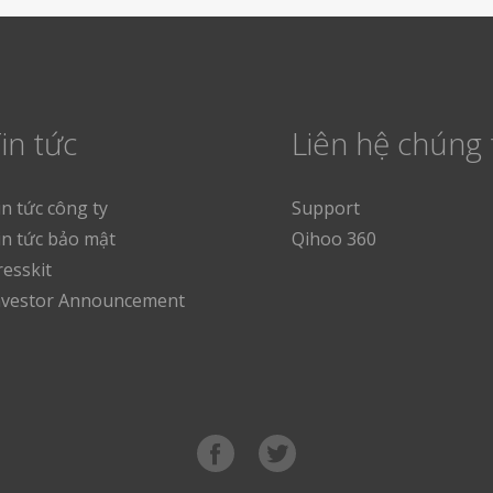
in tức
Liên hệ chúng 
in tức công ty
Support
in tức bảo mật
Qihoo 360
resskit
nvestor Announcement