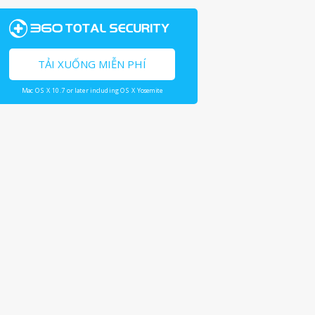
TẢI XUỐNG MIỄN PHÍ
Mac OS X 10.7 or later including OS X Yosemite