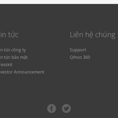
in tức
Liên hệ chúng 
in tức công ty
Support
in tức bảo mật
Qihoo 360
resskit
nvestor Announcement