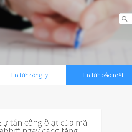
Tin tức công ty
Tin tức bảo mật
Sự tấn công ồ ạt của mã
abbit” ngày càng tăng