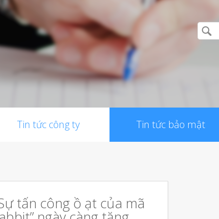
Tin tức công ty
Tin tức bảo mật
Sự tấn công ồ ạt của mã
abbit” ngày càng tăng