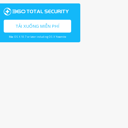
TẢI XUỐNG MIỄN PHÍ
Mac OS X 10.7 or later including OS X Yosemite