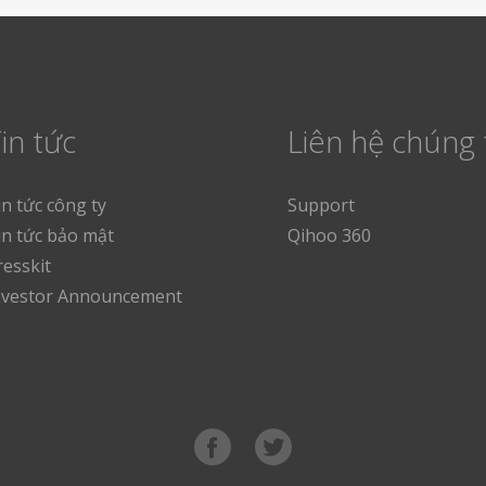
in tức
Liên hệ chúng 
in tức công ty
Support
in tức bảo mật
Qihoo 360
resskit
nvestor Announcement