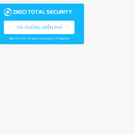
TẢI XUỐNG MIỄN PHÍ
Mac OS X 10.7 or later including OS X Yosemite