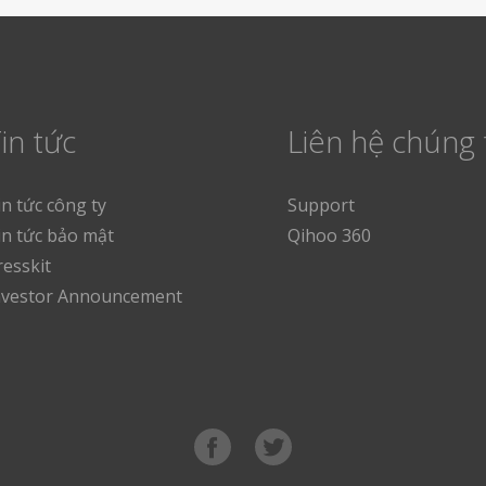
in tức
Liên hệ chúng 
in tức công ty
Support
in tức bảo mật
Qihoo 360
resskit
nvestor Announcement