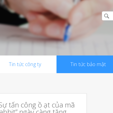
Tin tức công ty
Tin tức bảo mật
Sự tấn công ồ ạt của mã
abbit” ngày càng tăng