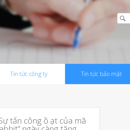
Tin tức công ty
Tin tức bảo mật
Sự tấn công ồ ạt của mã
abbit” ngày càng tăng