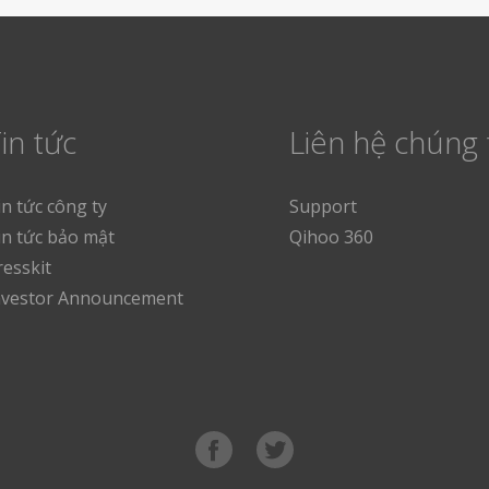
in tức
Liên hệ chúng 
in tức công ty
Support
in tức bảo mật
Qihoo 360
resskit
nvestor Announcement