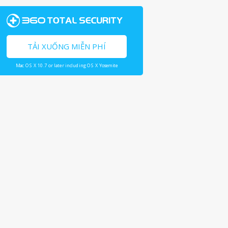
TẢI XUỐNG MIỄN PHÍ
Mac OS X 10.7 or later including OS X Yosemite