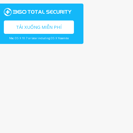
TẢI XUỐNG MIỄN PHÍ
Mac OS X 10.7 or later including OS X Yosemite