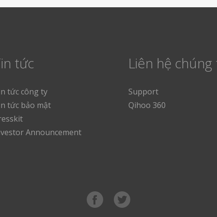
in tức
Liên hệ chúng 
in tức công ty
Support
in tức bảo mật
Qihoo 360
resskit
nvestor Announcement