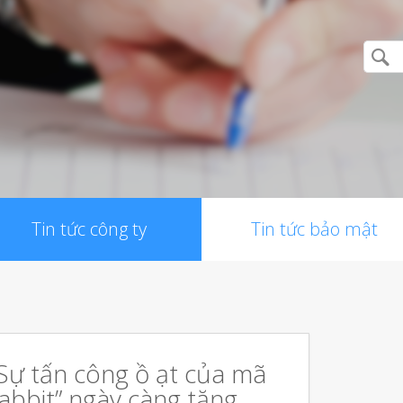
Tin tức công ty
Tin tức bảo mật
Sự tấn công ồ ạt của mã
abbit” ngày càng tăng