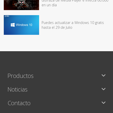
disfraza de Media Player e infecta 60.000
en un día
Puedes actualizar a Windows 10 gratis
hasta el 29 de Julio
Productos
Noticias
Contacto