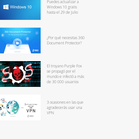
Puedes actualizar a
Windows 10 gratis
hasta el 29 de Julio
¿Por qué necesitas 360
Document Protector?
El troyano Purple Fox
se propagó por el
mundo e infectó a más
de 30 000 usuarios
3 ocasiones en las que
agradecerás usar una
VPN