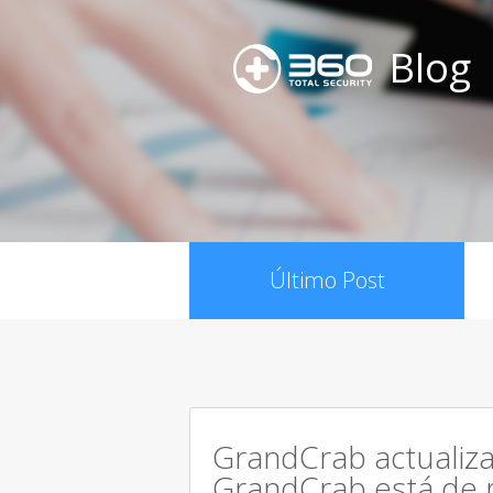
Blog
Último Post
GrandCrab actualiza
GrandCrab está de 