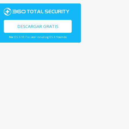
DESCARGAR GRATIS
Mac OS X 10.7 or later including OS X Yosemite