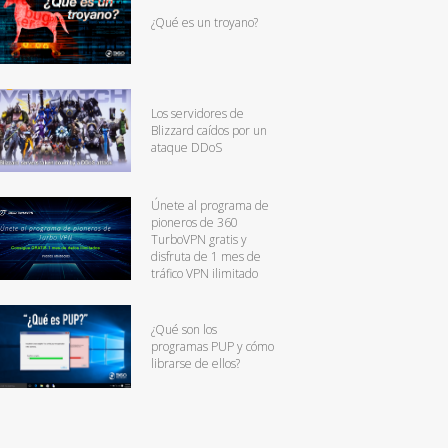
¿Qué es un troyano?
Los servidores de
Blizzard caídos por un
ataque DDoS
Únete al programa de
pioneros de 360
TurboVPN gratis y
disfruta de 1 mes de
tráfico VPN ilimitado
¿Qué son los
programas PUP y cómo
librarse de ellos?