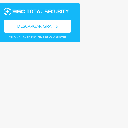
DESCARGAR GRATIS
Mac OS X 10.7 or later including OS X Yosemite