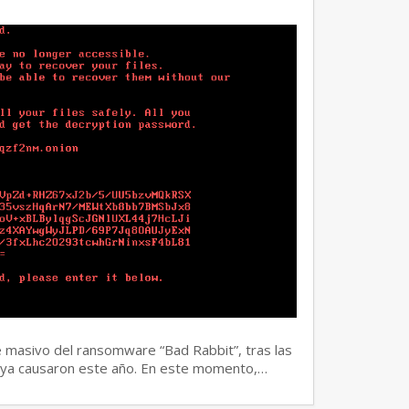
e masivo del ransomware “Bad Rabbit”, tras las
tya causaron este año. En este momento,…