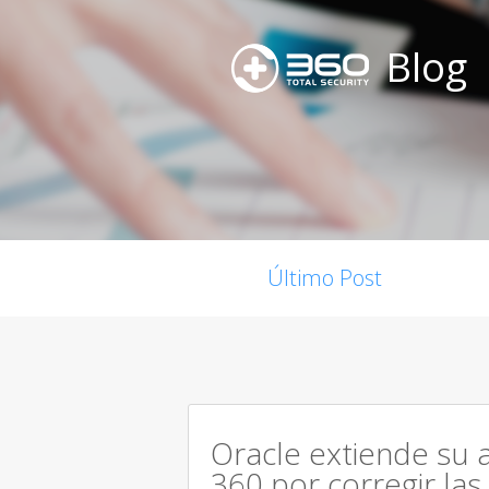
Blog
Último Post
Oracle extiende su 
360 por corregir las