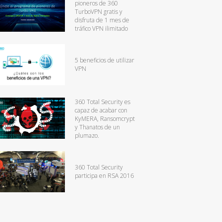
pioneros de 360
TurboVPN gratis y
disfruta de 1 mes de
tráfico VPN ilimitado
5 beneficios de utilizar
VPN
360 Total Security es
capaz de acabar con
KyMERA, Ransomcrypt
y Thanatos de un
plumazo.
360 Total Security
participa en RSA 2016