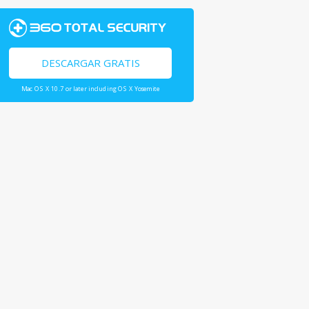
DESCARGAR GRATIS
Mac OS X 10.7 or later including OS X Yosemite