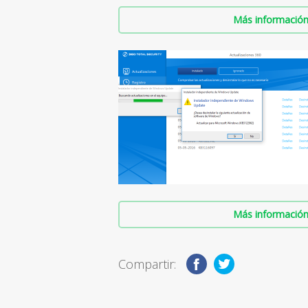
Más información 
Más información 
Compartir: