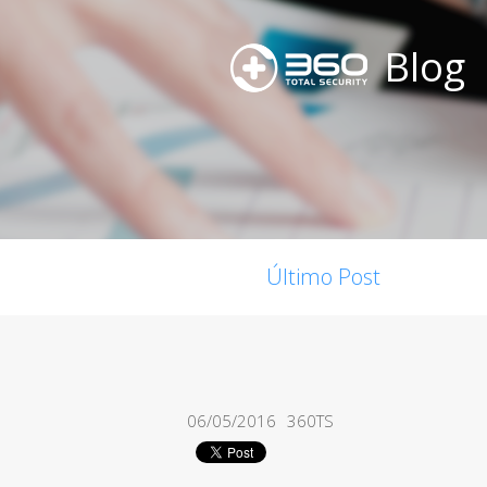
Blog
Último Post
06/05/2016
360TS