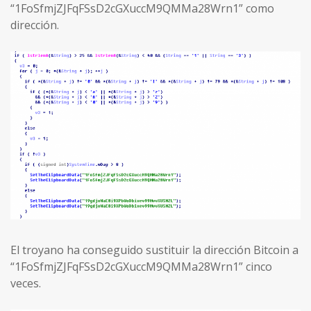
“1FoSfmjZJFqFSsD2cGXuccM9QMMa28Wrn1” como
dirección.
El troyano ha conseguido sustituir la dirección Bitcoin a
“1FoSfmjZJFqFSsD2cGXuccM9QMMa28Wrn1” cinco
veces.